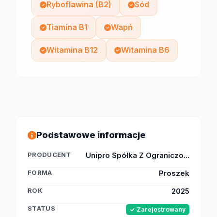
Ryboflawina (B2)
Sód
Tiamina B1
Wapń
Witamina B12
Witamina B6
Podstawowe informacje
PRODUCENT
Unipro Spółka Z Ograniczo...
FORMA
Proszek
ROK
2025
STATUS
✓ Zarejestrowany