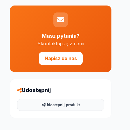
Masz pytania?
Skontaktuj się z nami
e 1000 znaków
Napisz do nas
Udostępnij
Udostępnij produkt