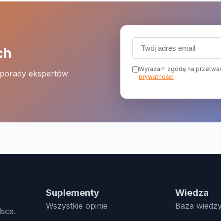
Adres email (wymagany
ch
Wyrażam zgodę na przetwar
 porady ekspertów
prywatności
Suplementy
Wiedza
Wszystkie opinie
Baza wiedz
lsce.